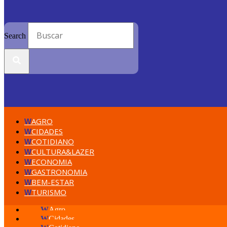
Search
AGRO
W
CIDADES
W
COTIDIANO
W
CULTURA&LAZER
W
ECONOMIA
W
GASTRONOMIA
W
BEM-ESTAR
W
TURISMO
W
W
Agro
W
Cidades