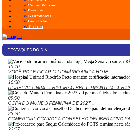
W
Cotidiano
W
Cultura&Lazer
W
Economia
W
Gastronomia
W
Bem-Estar
W
Turismo
DESTAQUES DO DIA
15:10
VOCÊ PODE FICAR MILIONÁRIO AINDA HOJE,...
10:00
HOSPITAL UNIMED RIBEIRÃO PRETO MANTÉM CERTIF
09:00
COPA DO MUNDO FEMININA DE 2027...
23:28
COMERCIAL CONVOCA CONSELHO DELIBERATIVO PARA
23:07