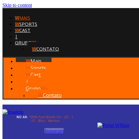
Skip to content
MAIS
W
SPORTS
W
CAST
W
|
GRUPO
W+
CONTATO
W
Mais
W
Sports
W
Cast
W
|
Grupo
W+
Contato
W
NO AR:
100% Pure British Oi! - CD - 1
- 07 - Blitz - Warriors
Instagram