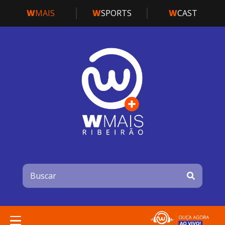
W
MAIS
W
SPORTS
W
CAST