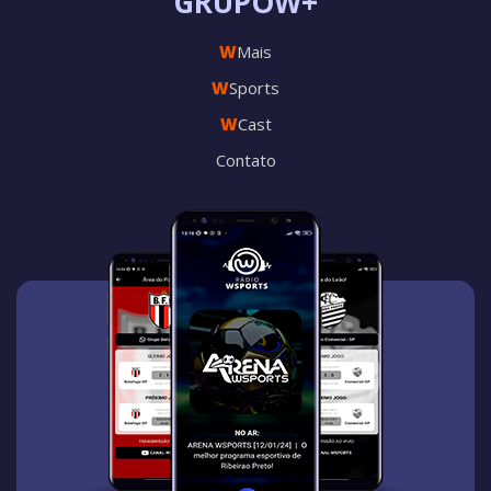
GRUPOW+
W
Mais
W
Sports
W
Cast
Contato