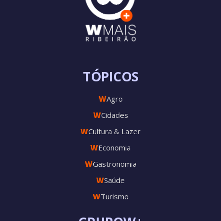
TÓPICOS
W
Agro
W
Cidades
W
Cultura & Lazer
W
Economia
W
Gastronomia
W
Saúde
W
Turismo