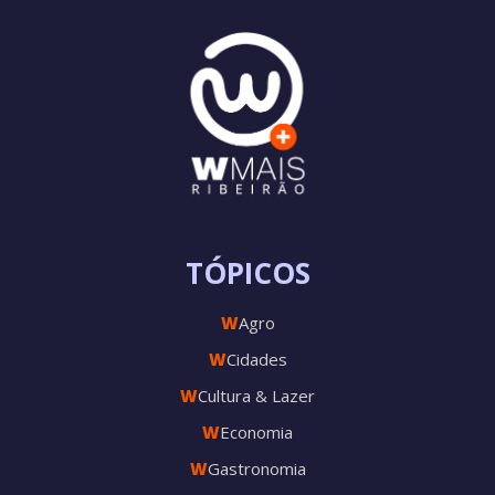
TÓPICOS
W
Agro
W
Cidades
W
Cultura & Lazer
W
Economia
W
Gastronomia