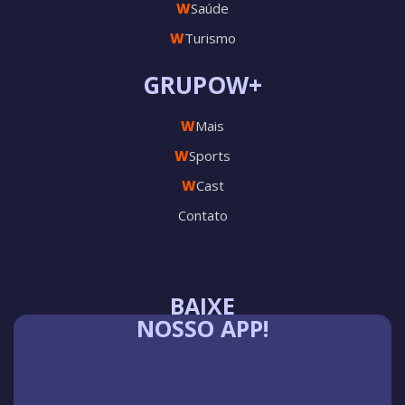
W
Saúde
W
Turismo
GRUPOW+
W
Mais
W
Sports
W
Cast
Contato
BAIXE
NOSSO APP!