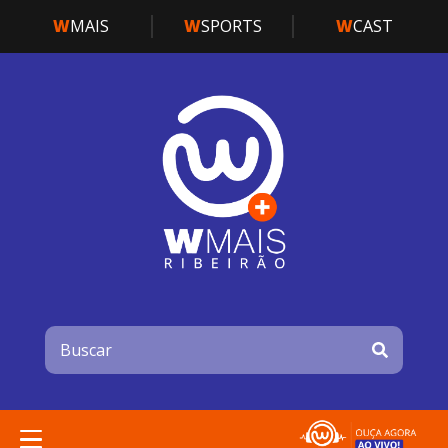
W
MAIS
W
SPORTS
W
CAST