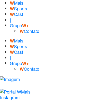
Mais
W
Sports
W
Cast
W
|
Grupo
W+
Contato
W
Mais
W
Sports
W
Cast
W
|
Grupo
W+
Contato
W
Instagram