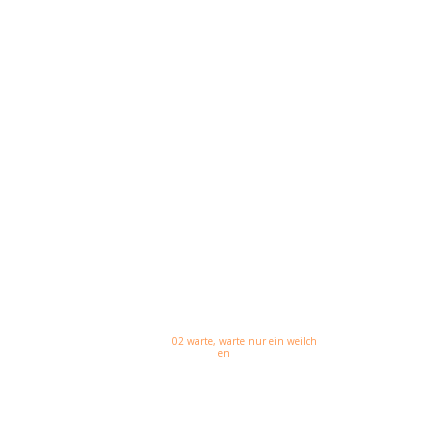
NO AR:
02 warte, warte nur ein weilch
en