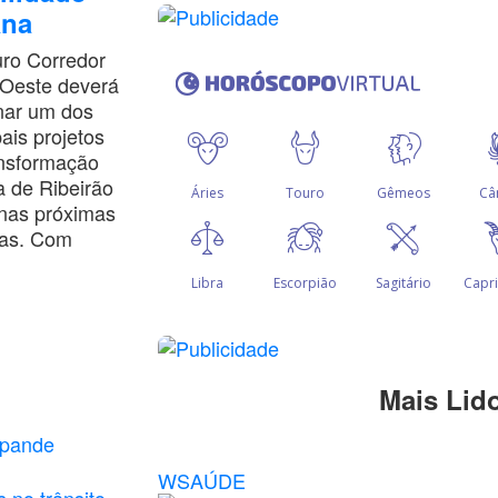
ana
uro Corredor
-Oeste deverá
nar um dos
pais projetos
ansformação
 de Ribeirão
 nas próximas
as. Com
Mais Lid
xpande
WSAÚDE