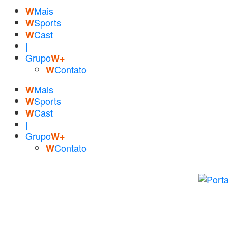
Mais
W
Sports
W
Cast
W
|
Grupo
W+
Contato
W
Mais
W
Sports
W
Cast
W
|
Grupo
W+
Contato
W