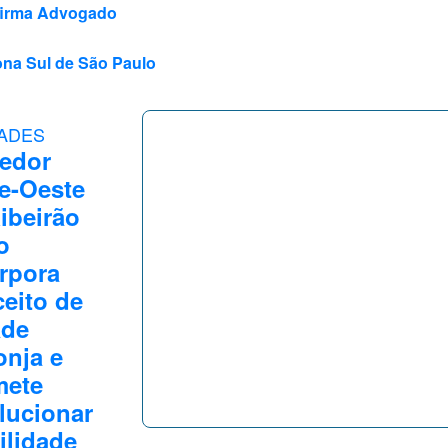
Afirma Advogado
ona Sul de São Paulo
ADES
edor
e-Oeste
ibeirão
o
rpora
eito de
ade
nja e
mete
lucionar
lidade