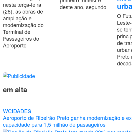
primeiro trimestre
nesta terça-feira
urb
deste ano, segundo
(28), as obras de
O Fut
ampliação e
Leste
modernização do
se tor
Terminal de
princi
Passageiros do
de tr
Aeroporto
urbana
Preto
décad
em alta
WCIDADES
Aeroporto de Ribeirão Preto ganha modernização e e
capacidade para 1,5 milhão de passageiros