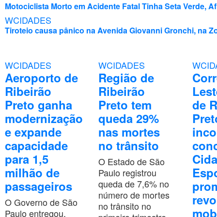
Motociclista Morto em Acidente Fatal Tinha Seta Verde, 
WCIDADES
Tiroteio causa pânico na Avenida Giovanni Gronchi, na Z
WCIDADES
WCIDADES
WCID
Aeroporto de
Região de
Corr
Ribeirão
Ribeirão
Lest
Preto ganha
Preto tem
de R
modernização
queda 29%
Pret
e expande
nas mortes
inco
capacidade
no trânsito
conc
para 1,5
Cid
O Estado de São
milhão de
Espo
Paulo registrou
queda de 7,6% no
passageiros
pro
número de mortes
revo
O Governo de São
no trânsito no
mobi
Paulo entregou,