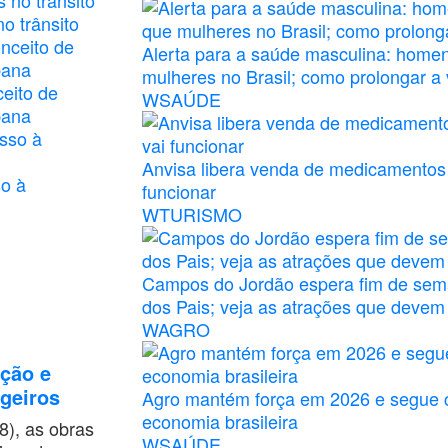
o trânsito
Alerta para a saúde masculina: home
mulheres no Brasil; como prolongar a 
ceito de
WSAÚDE
bana
Anvisa libera venda de medicamentos
so à
funcionar
WTURISMO
Campos do Jordão espera fim de se
dos Pais; veja as atrações que devem a
WAGRO
ação e
geiros
Agro mantém força em 2026 e segue
economia brasileira
8), as obras
WSAÚDE