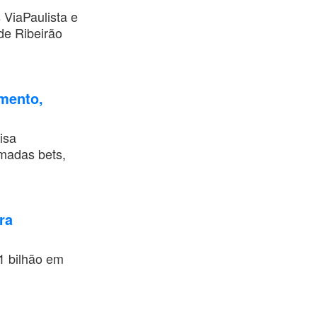
 ViaPaulista e
de Ribeirão
mento,
isa
amadas bets,
ra
1 bilhão em