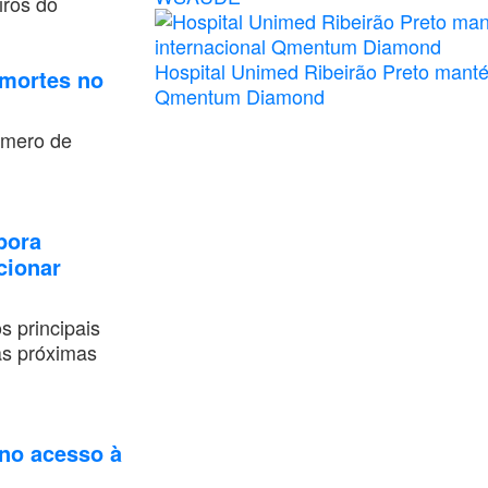
iros do
Hospital Unimed Ribeirão Preto mantém
 mortes no
Qmentum Diamond
úmero de
pora
cionar
s principais
as próximas
no acesso à