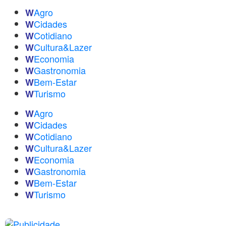
Agro
W
Cidades
W
Cotidiano
W
Cultura&Lazer
W
Economia
W
Gastronomia
W
Bem-Estar
W
Turismo
W
Agro
W
Cidades
W
Cotidiano
W
Cultura&Lazer
W
Economia
W
Gastronomia
W
Bem-Estar
W
Turismo
W