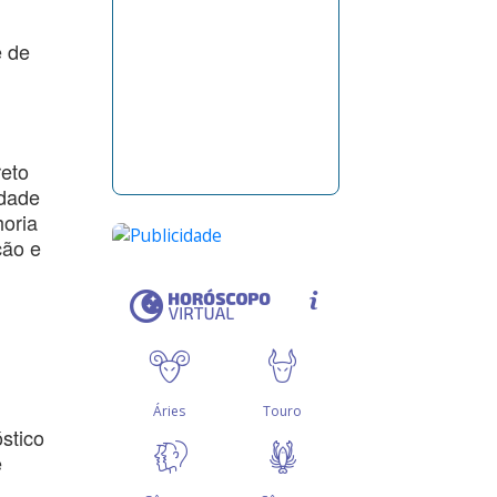
e de
eto
idade
horia
ção e
stico
e