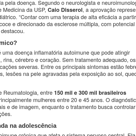
da pela doença. Segundo o neurologista e neuroimunolo
de Medicina da USP,
, a aprovação represe
Caio Disserol
trico. “Contar com uma terapia de alta eficácia a parti
oce e direcionado da esclerose múltipla, com potencial
 destacou.
êmico?
 uma doença inflamatória autoimune que pode atingir
s, rins, cérebro e coração. Sem tratamento adequado, os
ações severas. Entre os principais sintomas estão febr
os, lesões na pele agravadas pela exposição ao sol, que
e Reumatologia, entre
150 mil e 300 mil brasileiros
ncipalmente mulheres entre 20 e 45 anos. O diagnóstic
ais e de imagem, enquanto o tratamento busca controlar
ções.
nda na adolescência
mune crônica que afeta o sistema nervoso central. Ela