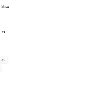
álise
tes
os.