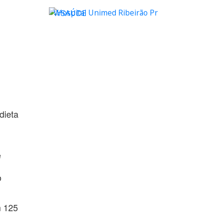
WSAÚDE
dieta
e
o
m 125