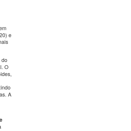
em
20) e
mais
o do
l. O
ides,
zindo
as. A
e
a