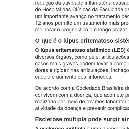
redução da atividade inflamatória causa
do Hospital das Clínicas da Faculdade 
um importante avanço no tratamento pediá
12 anos permite um tratamento mais prec
melhorar o prognóstico em longo prazo”,
O que é o lúpus eritematoso sist
O
é
lúpus eritematoso sistêmico (LES)
diversos órgãos, como pele, articulaçõe
casos mais graves podem levar a complic
dores e rigidez nas articulações, inchaç
cabelo e aumento dos linfonodos.
De acordo com a Sociedade Brasileira d
convivem com a doença, que acomete pri
realizado por meio de exames laboratori
atividade da doença e prevenir complica
Esclerose múltipla pode surgir ai
A
é uma doença autoi
esclerose múltipla