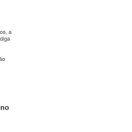
os, a
adiga
tão
 no