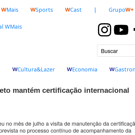
Mais
Sports
Cast
|
Grupo
W
W
W
W+
o
Cultura&Lazer
Economia
Gastro
W
W
W
eto mantém certificação internacional
u no mês de julho a visita de manutenção da certificaç
prevista no processo contínuo de acompanhamento da