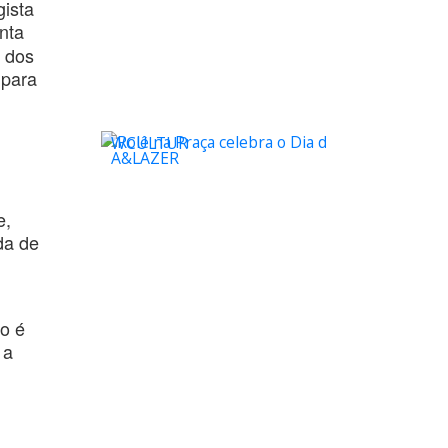
gista
nta
r dos
 para
WCULTUR
A&LAZER
e,
da de
o é
 a