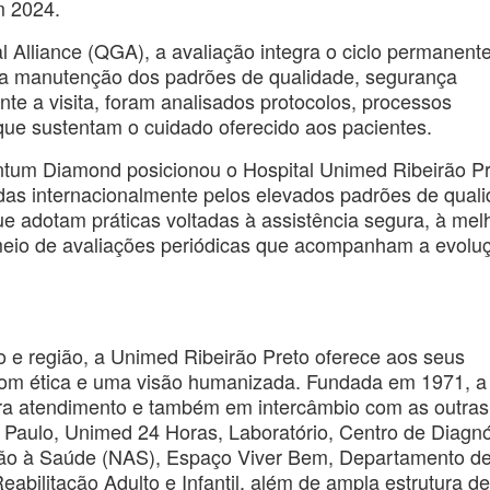
m 2024.
l Alliance (QGA), a avaliação integra o ciclo permanent
ca a manutenção dos padrões de qualidade, segurança
ante a visita, foram analisados protocolos, processos
 que sustentam o cuidado oferecido aos pacientes.
um Diamond posicionou o Hospital Unimed Ribeirão Pr
idas internacionalmente pelos elevados padrões de qual
que adotam práticas voltadas à assistência segura, à mel
 meio de avaliações periódicas que acompanham a evolu
 e região, a Unimed Ribeirão Preto oferece aos seus
, com ética e uma visão humanizada. Fundada em 1971, a
ara atendimento e também em intercâmbio com as outras
 Paulo, Unimed 24 Horas, Laboratório, Centro de Diagnó
ção à Saúde (NAS), Espaço Viver Bem, Departamento d
bilitação Adulto e Infantil, além de ampla estrutura de