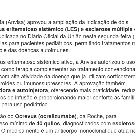
ria (Anvisa) aprovou a ampliação da indicação de dois
e
us eritematoso sistêmico (LES)
esclerose múltipla
ublicada no Diário Oficial da União nesta segunda-feira (
as para pacientes pediátricos, permitindo tratamentos 
role das doenças autoimunes.
s eritematoso sistêmico ativo, a Anvisa autorizou o us
, como terapia complementar ao tratamento convenciona
m alta atividade da doença que já utilizam corticostero
steroides ou imunossupressores. A aprovação também
, oferecendo mais praticidade, redu
dora e autoinjetora
s de infusão e proporcionando maior conforto às famíli
 para uso pediátrico.
ção do
, da Roche, para
Ocrevus (ocrelizumabe)
peso mínimo de
, diagnosticados com
40 quilos
escleros
. O medicamento é um anticorpo monoclonal que atua n