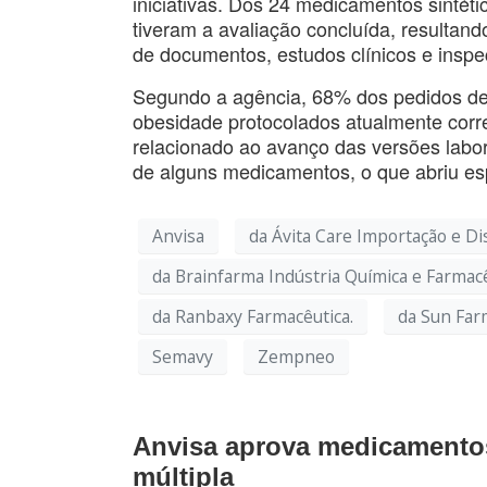
iniciativas. Dos 24 medicamentos sintétic
tiveram a avaliação concluída, resultan
de documentos, estudos clínicos e inspe
Segundo a agência, 68% dos pedidos de 
obesidade protocolados atualmente corr
relacionado ao avanço das versões labor
de alguns medicamentos, o que abriu es
Anvisa
da Ávita Care Importação e Di
da Brainfarma Indústria Química e Farmacê
da Ranbaxy Farmacêutica.
da Sun Farm
Semavy
Zempneo
Anvisa aprova medicamentos
múltipla