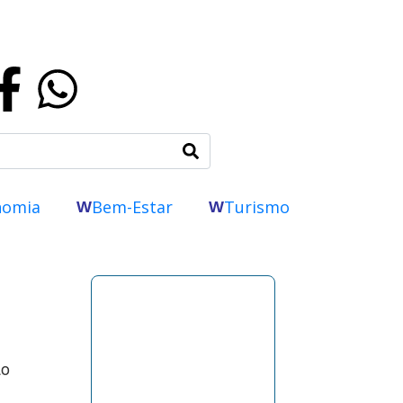
nomia
Bem-Estar
Turismo
W
W
ão