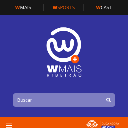
W
MAIS
W
SPORTS
W
CAST