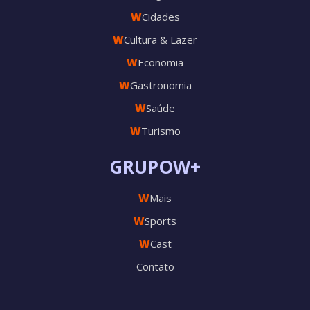
W
Cidades
W
Cultura & Lazer
W
Economia
W
Gastronomia
W
Saúde
W
Turismo
GRUPOW+
W
Mais
W
Sports
W
Cast
Contato