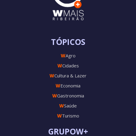
TÓPICOS
W
Agro
W
Cidades
W
Cultura & Lazer
W
Economia
W
Gastronomia
W
Saúde
W
Turismo
GRUPOW+