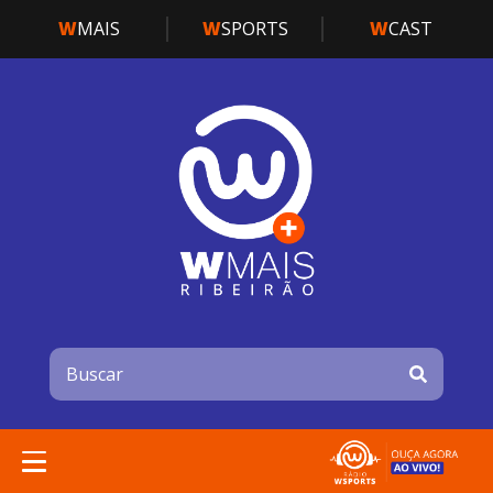
W
MAIS
W
SPORTS
W
CAST