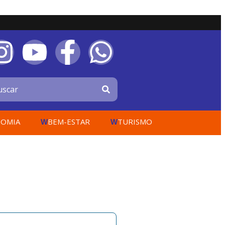
OMIA
BEM-ESTAR
TURISMO
W
W