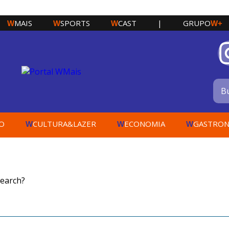
MAIS
SPORTS
CAST
|
GRUPO
W
W
W
W+
O
CULTURA&LAZER
ECONOMIA
GASTRON
W
W
W
search?