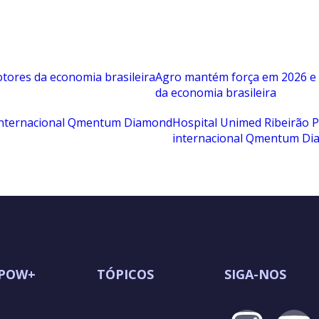
Agro mantém força em 2026 e
da economia brasileira
Hospital Unimed Ribeirão P
internacional Qmentum D
POW+
TÓPICOS
SIGA-NOS