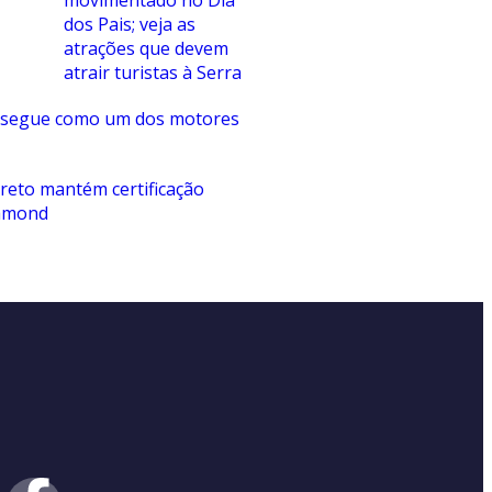
dos Pais; veja as
atrações que devem
atrair turistas à Serra
 segue como um dos motores
reto mantém certificação
iamond