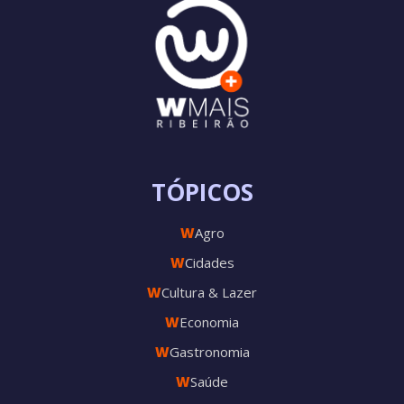
TÓPICOS
W
Agro
W
Cidades
W
Cultura & Lazer
W
Economia
W
Gastronomia
W
Saúde