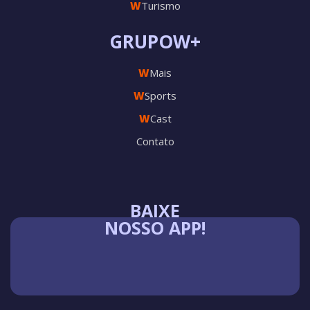
W
Turismo
GRUPOW+
W
Mais
W
Sports
W
Cast
Contato
BAIXE
NOSSO APP!