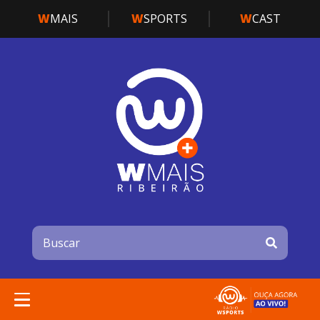
W
MAIS
W
SPORTS
W
CAST