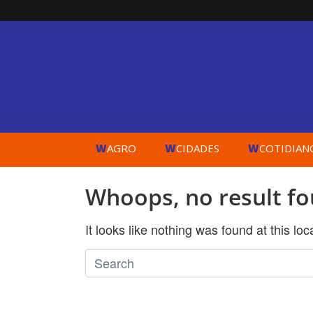
W
W
W
AGRO
CIDADES
COTIDIAN
Whoops, no result fo
It looks like nothing was found at this lo