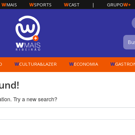
W
W
W
W+
MAIS
SPORTS
CAST
|
GRUPO
W
W
W
O
CULTURA&LAZER
ECONOMIA
GASTRO
und!
cation. Try a new search?