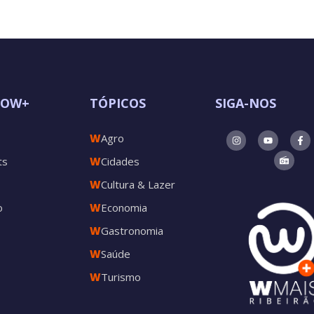
POW+
TÓPICOS
SIGA-NOS
W
Agro
ts
W
Cidades
W
Cultura & Lazer
o
W
Economia
W
Gastronomia
W
Saúde
W
Turismo