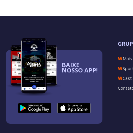
GRU
W
Mais
BAIXE
W
Spor
NOSSO APP!
W
Cast
Contat