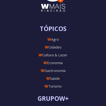
TÓPICOS
W
Agro
W
Cidades
W
Cultura & Lazer
W
Economia
W
Gastronomia
W
Saúde
W
Turismo
GRUPOW+