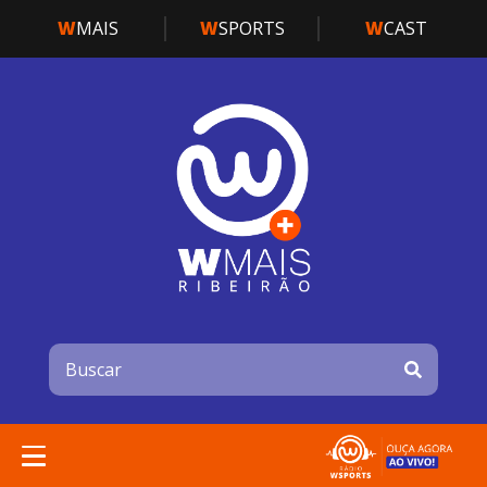
W
MAIS
W
SPORTS
W
CAST