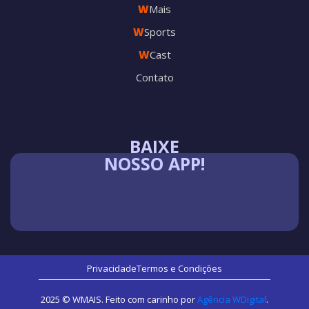
W
Mais
W
Sports
W
Cast
Contato
BAIXE
NOSSO APP!
Privacidade
Termos e Condições
2025 © WMAIS. Feito com carinho por
Agência WDigital
.