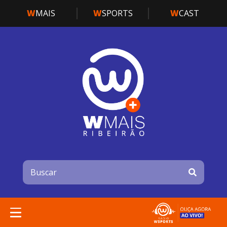
W
MAIS
W
SPORTS
W
CAST