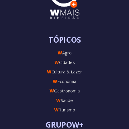
TÓPICOS
W
Agro
W
Cidades
W
Cultura & Lazer
W
Economia
W
Gastronomia
W
Saúde
W
Turismo
GRUPOW+