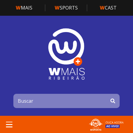
W
MAIS
W
SPORTS
W
CAST