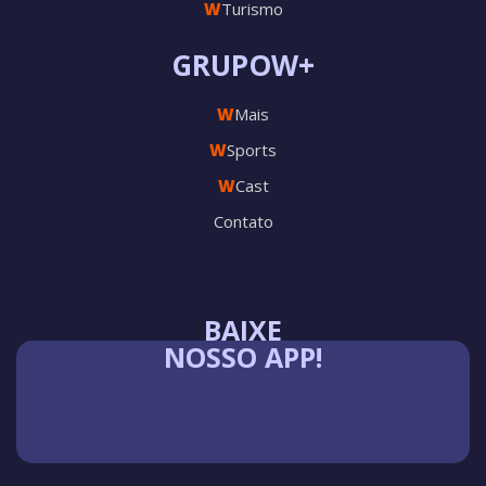
W
Turismo
GRUPOW+
W
Mais
W
Sports
W
Cast
Contato
BAIXE
NOSSO APP!