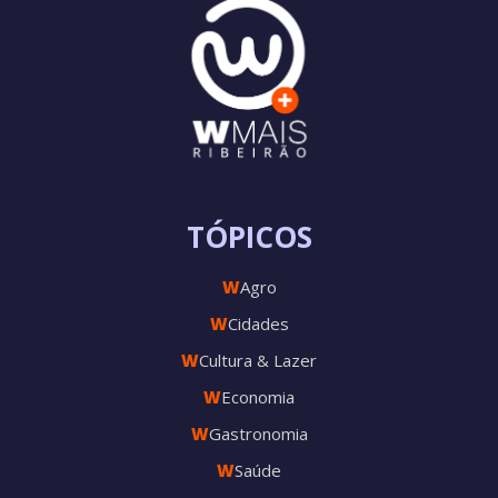
TÓPICOS
W
Agro
W
Cidades
W
Cultura & Lazer
W
Economia
W
Gastronomia
W
Saúde