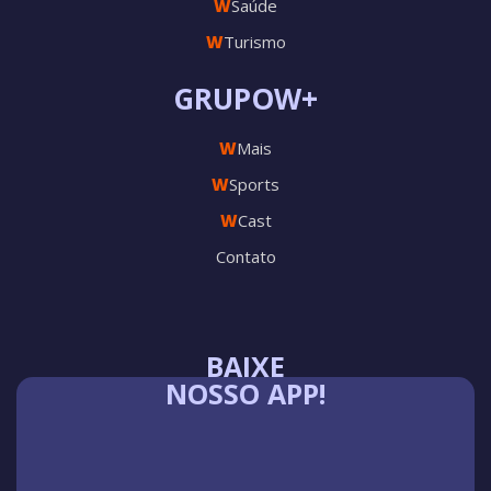
W
Saúde
W
Turismo
GRUPOW+
W
Mais
W
Sports
W
Cast
Contato
BAIXE
NOSSO APP!