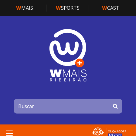
W
MAIS
W
SPORTS
W
CAST