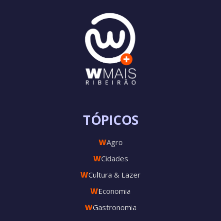
TÓPICOS
W
Agro
W
Cidades
W
Cultura & Lazer
W
Economia
W
Gastronomia