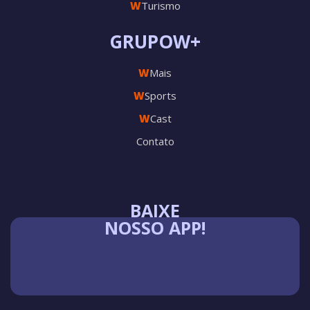
W
Turismo
GRUPOW+
W
Mais
W
Sports
W
Cast
Contato
BAIXE
NOSSO APP!