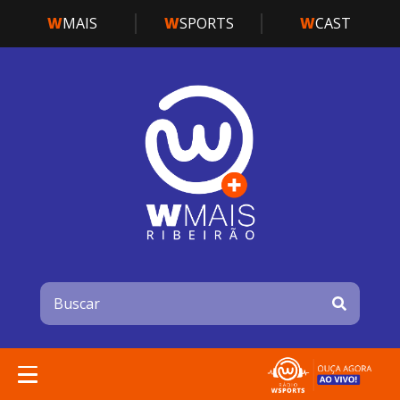
W
MAIS
W
SPORTS
W
CAST