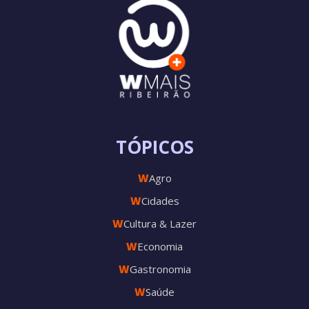
TÓPICOS
W
Agro
W
Cidades
W
Cultura & Lazer
W
Economia
W
Gastronomia
W
Saúde