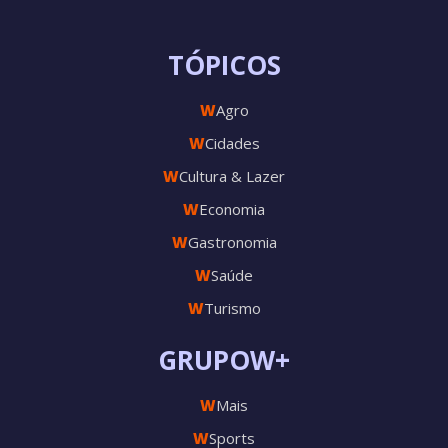
TÓPICOS
W
Agro
W
Cidades
W
Cultura & Lazer
W
Economia
W
Gastronomia
W
Saúde
W
Turismo
GRUPOW+
W
Mais
W
Sports