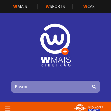
W
MAIS
W
SPORTS
W
CAST