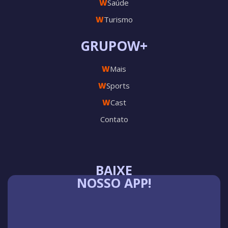
W
Saúde
W
Turismo
GRUPOW+
W
Mais
W
Sports
W
Cast
Contato
BAIXE
NOSSO APP!