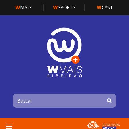
W
MAIS
W
SPORTS
W
CAST