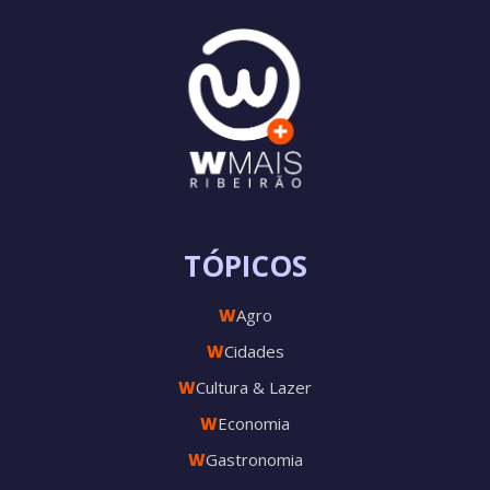
TÓPICOS
W
Agro
W
Cidades
W
Cultura & Lazer
W
Economia
W
Gastronomia