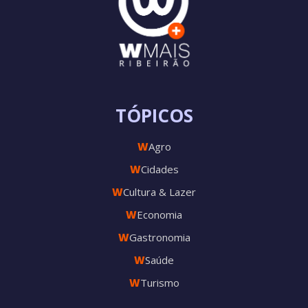
TÓPICOS
W
Agro
W
Cidades
W
Cultura & Lazer
W
Economia
W
Gastronomia
W
Saúde
W
Turismo