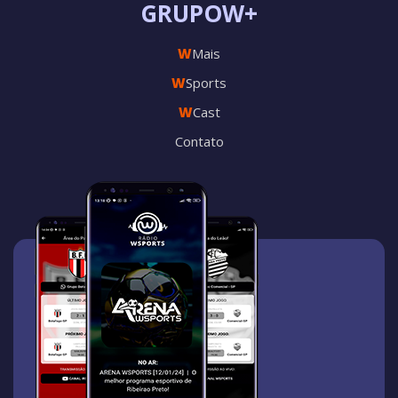
GRUPOW+
W
Mais
W
Sports
W
Cast
Contato