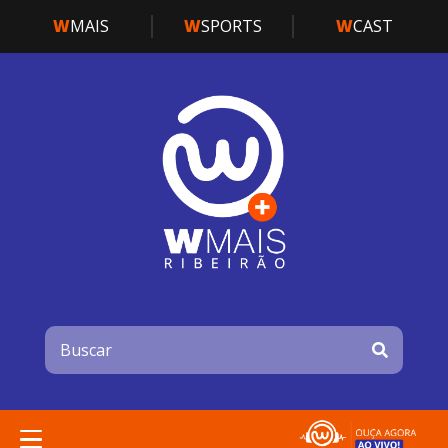
W
MAIS
W
SPORTS
W
CAST