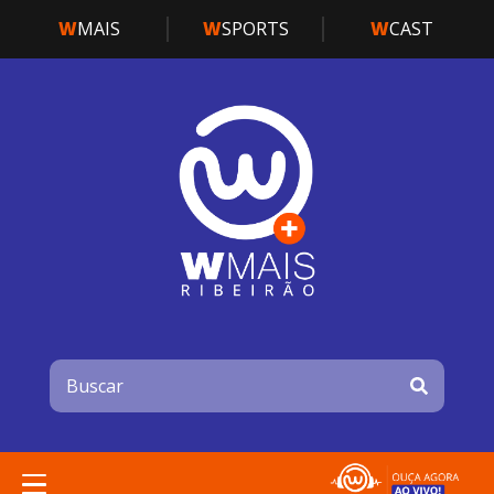
W
MAIS
W
SPORTS
W
CAST