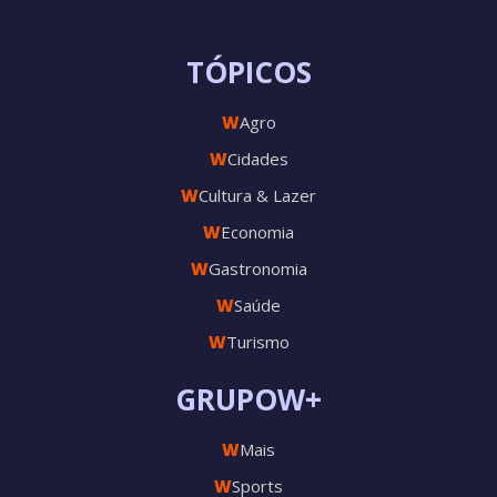
TÓPICOS
W
Agro
W
Cidades
W
Cultura & Lazer
W
Economia
W
Gastronomia
W
Saúde
W
Turismo
GRUPOW+
W
Mais
W
Sports