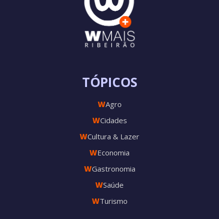
TÓPICOS
W
Agro
W
Cidades
W
Cultura & Lazer
W
Economia
W
Gastronomia
W
Saúde
W
Turismo