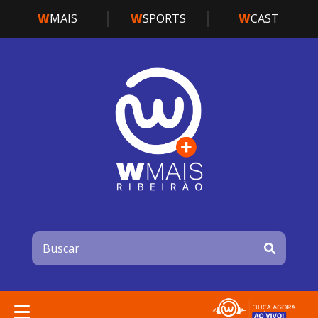
W
MAIS
W
SPORTS
W
CAST