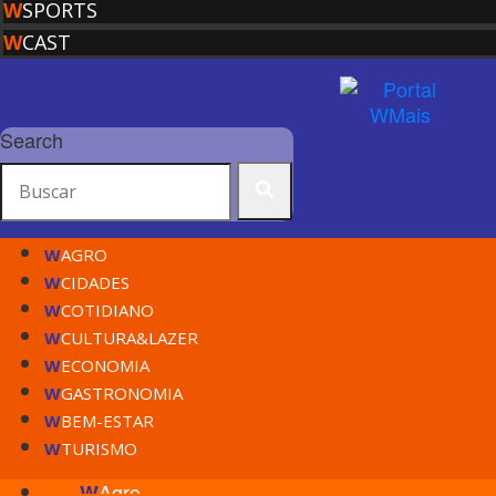
W
SPORTS
W
CAST
Search
W
AGRO
W
CIDADES
W
COTIDIANO
W
CULTURA&LAZER
W
ECONOMIA
W
GASTRONOMIA
W
BEM-ESTAR
W
TURISMO
Agro
W