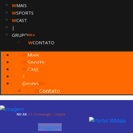
W
MAIS
W
SPORTS
W
CAST
|
GRUPO
W+
W
CONTATO
W
Mais
W
Sports
W
Cast
|
Grupo
W+
W
Contato
NO AR:
03. Dirlewanger - Crossfire
Instagram