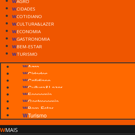
W
AGRO
W
CIDADES
W
COTIDIANO
W
CULTURA&LAZER
W
ECONOMIA
W
GASTRONOMIA
W
BEM-ESTAR
W
TURISMO
Agro
W
Cidades
W
Cotidiano
W
Cultura&Lazer
W
Economia
W
Gastronomia
W
Bem-Estar
W
Turismo
W
W
MAIS