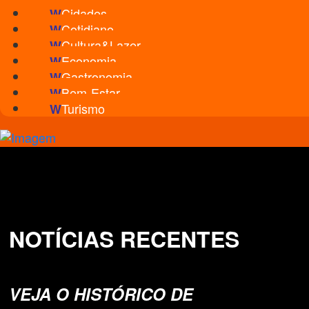
Cidades
W
Cotidiano
W
Cultura&Lazer
W
Economia
W
Gastronomia
W
Bem-Estar
W
Turismo
W
NOTÍCIAS RECENTES
VEJA O HISTÓRICO DE