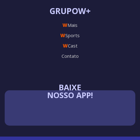
GRUPOW+
W
Mais
W
Sports
W
Cast
Contato
BAIXE
NOSSO APP!