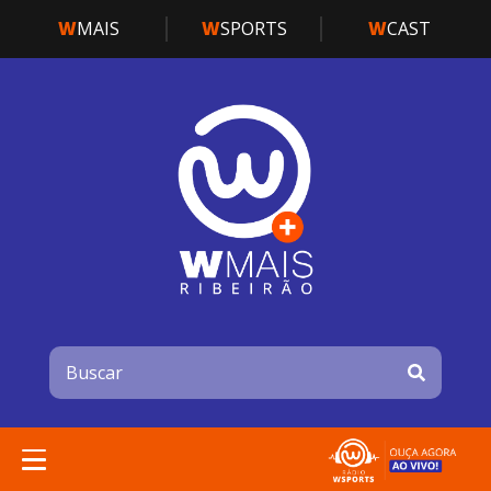
W
MAIS
W
SPORTS
W
CAST