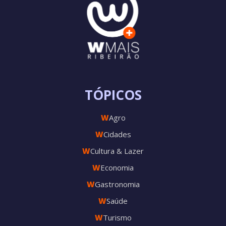
TÓPICOS
W
Agro
W
Cidades
W
Cultura & Lazer
W
Economia
W
Gastronomia
W
Saúde
W
Turismo