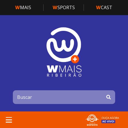
W
MAIS
W
SPORTS
W
CAST