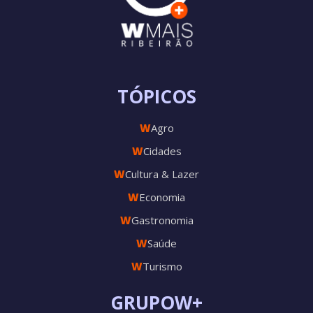
TÓPICOS
W
Agro
W
Cidades
W
Cultura & Lazer
W
Economia
W
Gastronomia
W
Saúde
W
Turismo
GRUPOW+