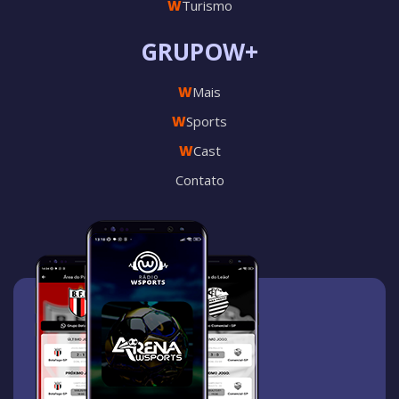
W
Turismo
GRUPOW+
W
Mais
W
Sports
W
Cast
Contato