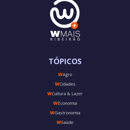
TÓPICOS
W
Agro
W
Cidades
W
Cultura & Lazer
W
Economia
W
Gastronomia
W
Saúde