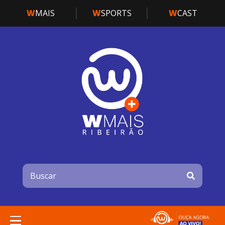
W
MAIS
W
SPORTS
W
CAST