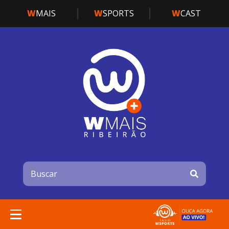
W
MAIS
W
SPORTS
W
CAST