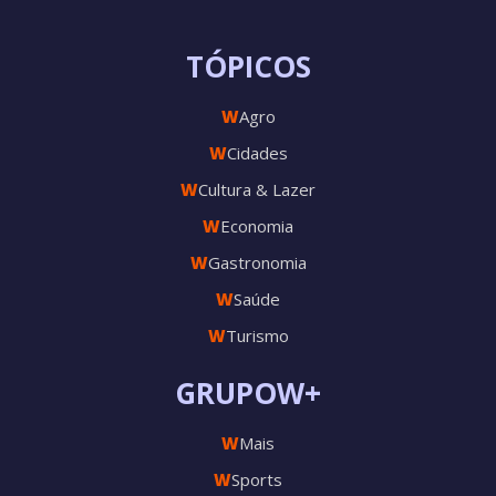
TÓPICOS
W
Agro
W
Cidades
W
Cultura & Lazer
W
Economia
W
Gastronomia
W
Saúde
W
Turismo
GRUPOW+
W
Mais
W
Sports