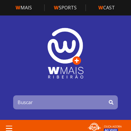
W
MAIS
W
SPORTS
W
CAST