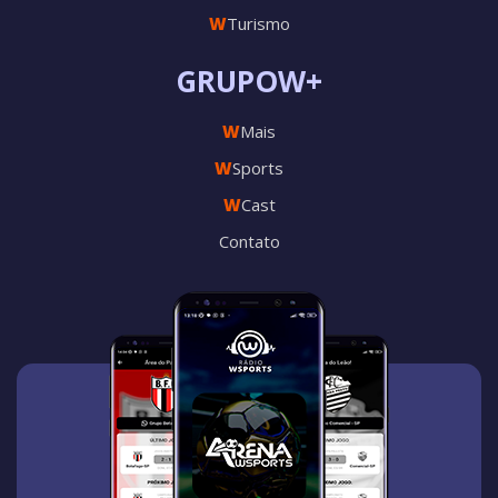
W
Turismo
GRUPOW+
W
Mais
W
Sports
W
Cast
Contato