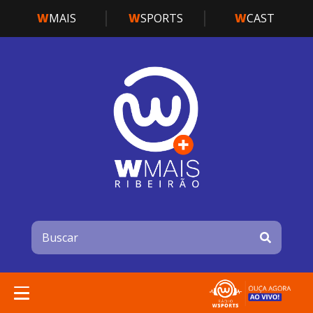
W
MAIS
W
SPORTS
W
CAST