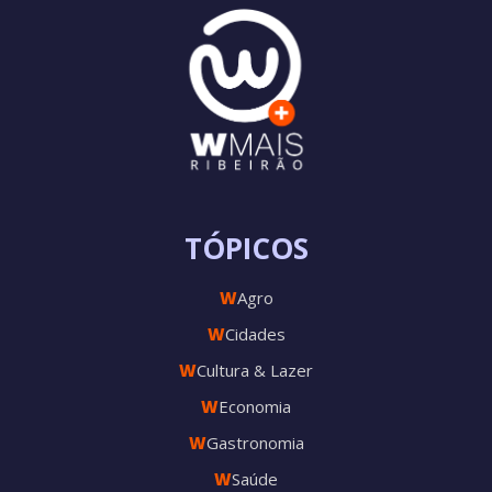
TÓPICOS
W
Agro
W
Cidades
W
Cultura & Lazer
W
Economia
W
Gastronomia
W
Saúde