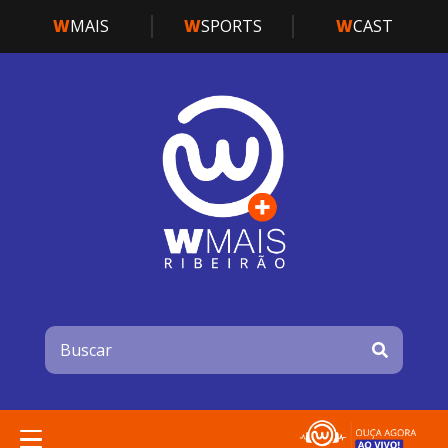
W
MAIS
W
SPORTS
W
CAST