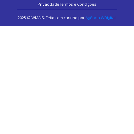
Privacidade
Termos e Condições
2025 © WMAIS. Feito com carinho por
Agência WDigital
.