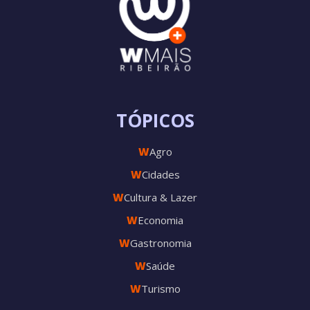
TÓPICOS
W
Agro
W
Cidades
W
Cultura & Lazer
W
Economia
W
Gastronomia
W
Saúde
W
Turismo