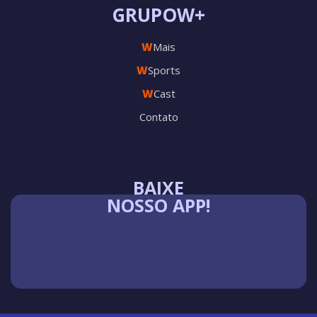
GRUPOW+
W
Mais
W
Sports
W
Cast
Contato
BAIXE
NOSSO APP!