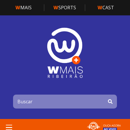
W
MAIS
W
SPORTS
W
CAST