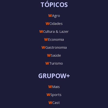
TÓPICOS
W
Agro
W
Cidades
W
Cultura & Lazer
W
Economia
W
Gastronomia
W
Saúde
W
Turismo
GRUPOW+
W
Mais
W
Sports
W
Cast