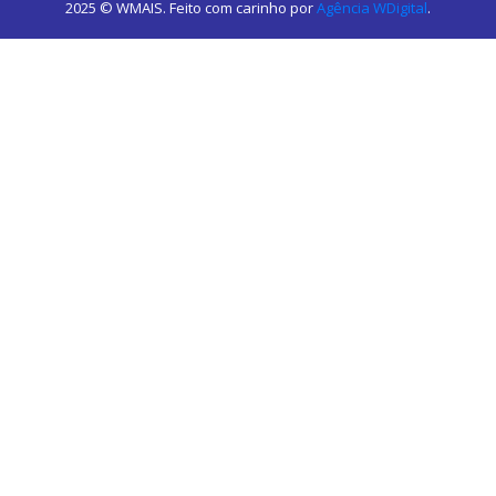
2025 © WMAIS. Feito com carinho por
Agência WDigital
.