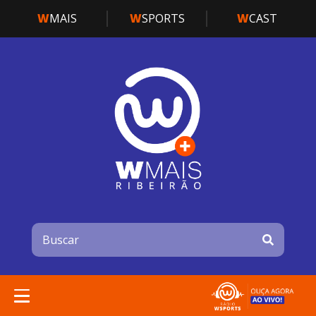
W
MAIS
W
SPORTS
W
CAST