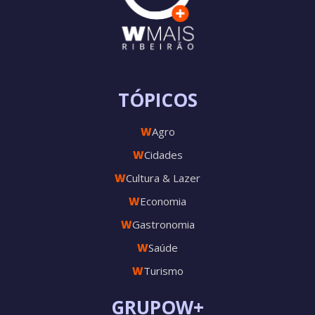
TÓPICOS
W
Agro
W
Cidades
W
Cultura & Lazer
W
Economia
W
Gastronomia
W
Saúde
W
Turismo
GRUPOW+