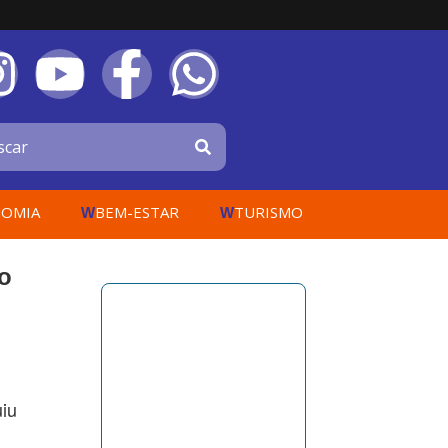
OMIA
BEM-ESTAR
TURISMO
W
W
o
uiu