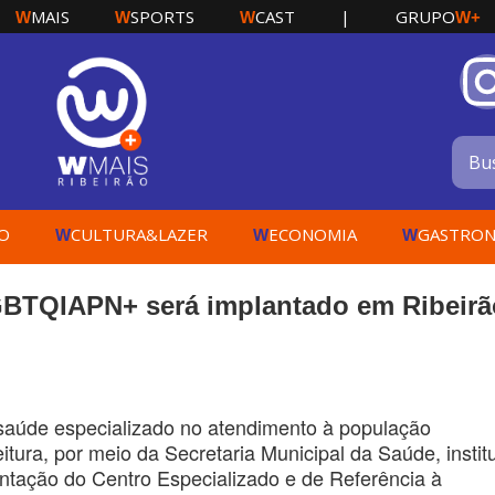
MAIS
SPORTS
CAST
|
GRUPO
W
W
W
W+
O
CULTURA&LAZER
ECONOMIA
GASTRON
W
W
W
GBTQIAPN+ será implantado em Ribeirã
e saúde especializado no atendimento à população
ura, por meio da Secretaria Municipal da Saúde, instit
tação do Centro Especializado e de Referência à