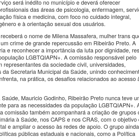
iço será inédito no município e deverá oferecer
profissionais das áreas de psicologia, enfermagem, serv
cação física e medicina, com foco no cuidado integral,
 gênero e à orientação sexual dos usuários.
 e receberá o nome de Milena Massafera, mulher trans qu
 um crime de grande repercussão em Ribeirão Preto. A
e reconhecer a importância da luta por dignidade, res
 à população LGBTQIAPN+. A comissão responsável pelo
representantes da sociedade civil, universidades,
es da Secretaria Municipal da Saúde, unindo conhecimen
nfrenta, na prática, os desafios relacionados ao acesso 
a Saúde, Mauricio Godinho, Ribeirão Preto nunca teve 
ente para as necessidades da população LGBTQIAPN+. 
o, a comissão também acompanhará a criação de grupos 
imária à Saúde, nos CAPS e nos CRAS, com o objetivo
tal e ampliar o acesso às redes de apoio. O grupo ainda
políticas públicas estaduais e nacionais, como a Política