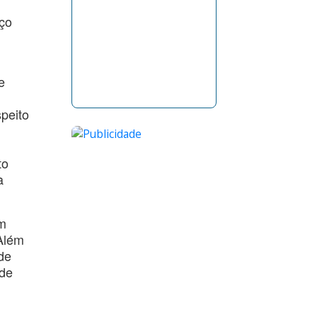
iço
e
peito
to
à
um
Além
de
 de