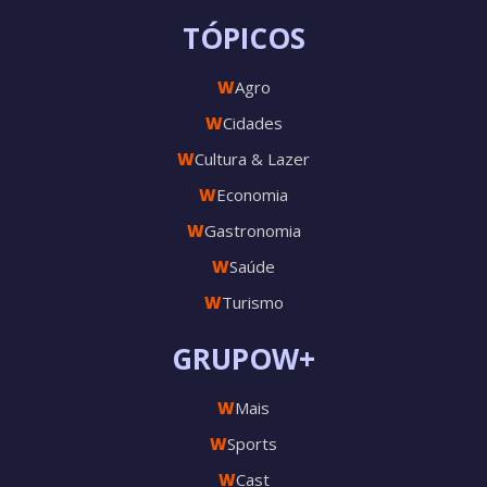
TÓPICOS
W
Agro
W
Cidades
W
Cultura & Lazer
W
Economia
W
Gastronomia
W
Saúde
W
Turismo
GRUPOW+
W
Mais
W
Sports
W
Cast