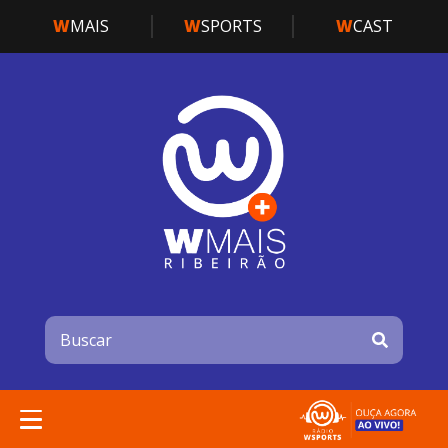
W
MAIS
W
SPORTS
W
CAST