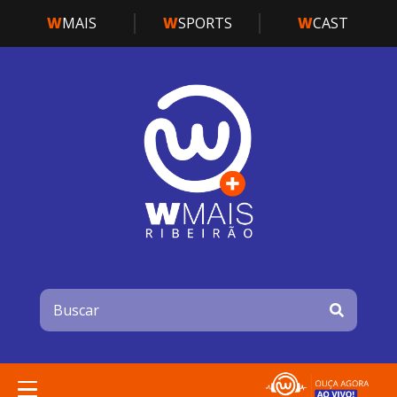
W
MAIS
W
SPORTS
W
CAST