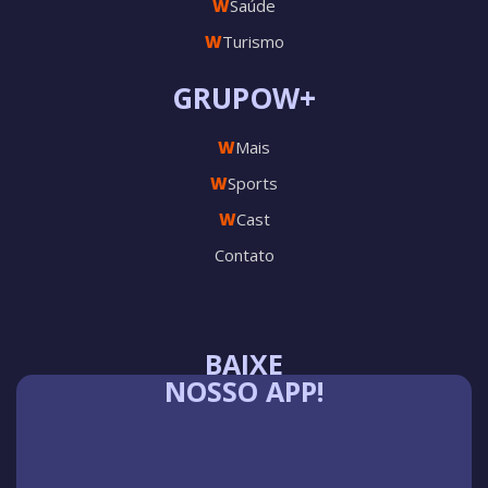
W
Saúde
W
Turismo
GRUPOW+
W
Mais
W
Sports
W
Cast
Contato
BAIXE
NOSSO APP!