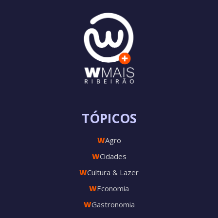
TÓPICOS
W
Agro
W
Cidades
W
Cultura & Lazer
W
Economia
W
Gastronomia