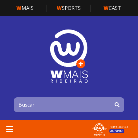
W
MAIS
W
SPORTS
W
CAST