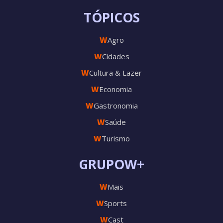
TÓPICOS
W
Agro
W
Cidades
W
Cultura & Lazer
W
Economia
W
Gastronomia
W
Saúde
W
Turismo
GRUPOW+
W
Mais
W
Sports
W
Cast