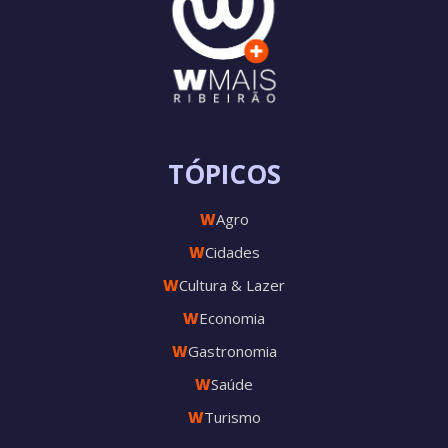
TÓPICOS
W
Agro
W
Cidades
W
Cultura & Lazer
W
Economia
W
Gastronomia
W
Saúde
W
Turismo