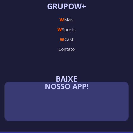
GRUPOW+
W
Mais
W
Sports
W
Cast
Contato
BAIXE
NOSSO APP!