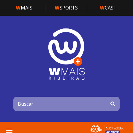
W
MAIS
W
SPORTS
W
CAST