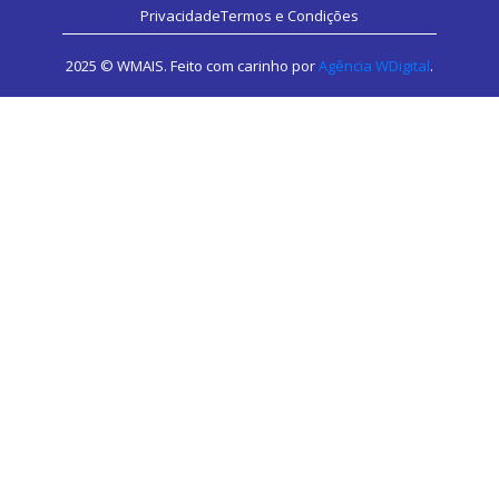
Privacidade
Termos e Condições
2025 © WMAIS. Feito com carinho por
Agência WDigital
.