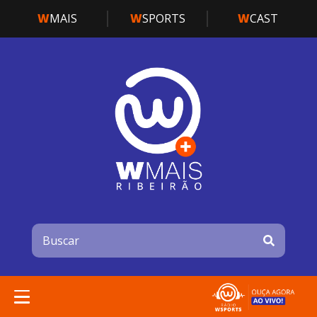
W
MAIS
W
SPORTS
W
CAST