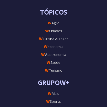
TÓPICOS
W
Agro
W
Cidades
W
Cultura & Lazer
W
Economia
W
Gastronomia
W
Saúde
W
Turismo
GRUPOW+
W
Mais
W
Sports