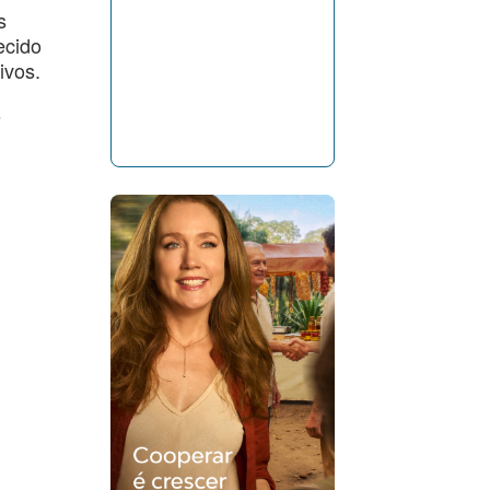
s
ecido
ivos.
s