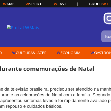
W
W
W
W+
MAIS
SPORTS
CAST
|
GRUPO
W
W
W
O
CULTURA&LAZER
ECONOMIA
GASTRO
 durante comemorações de Natal
e da televisão brasileira, precisou ser atendido na man
 durante as celebrações de Natal com a família. Segundo
apresentou sintomas leves e foi rapidamente avaliado p
am repouso e cuidados básicos.