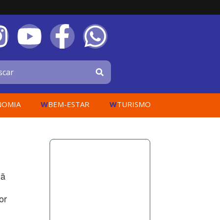
W
W
NOMIA
BEM-ESTAR
TURISMO
hã
or