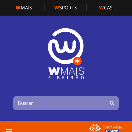
W
MAIS
W
SPORTS
W
CAST