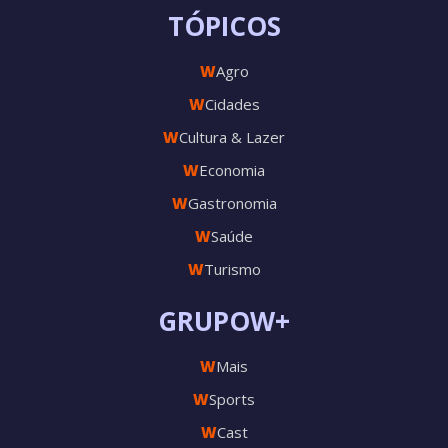
TÓPICOS
W
Agro
W
Cidades
W
Cultura & Lazer
W
Economia
W
Gastronomia
W
Saúde
W
Turismo
GRUPOW+
W
Mais
W
Sports
W
Cast