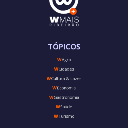
TÓPICOS
W
Agro
W
Cidades
W
Cultura & Lazer
W
Economia
W
Gastronomia
W
Saúde
W
Turismo