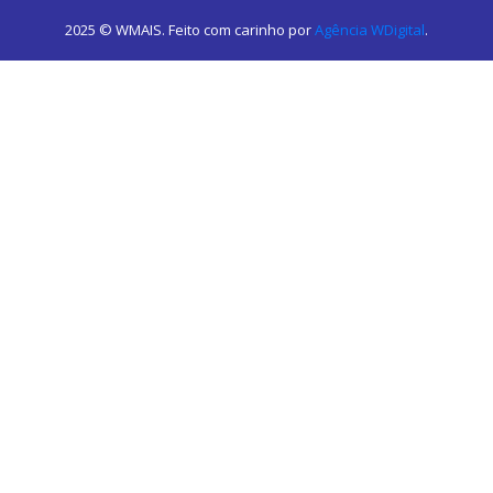
2025 © WMAIS. Feito com carinho por
Agência WDigital
.