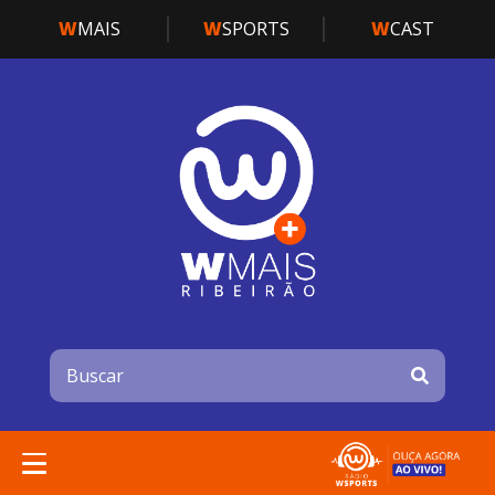
W
MAIS
W
SPORTS
W
CAST