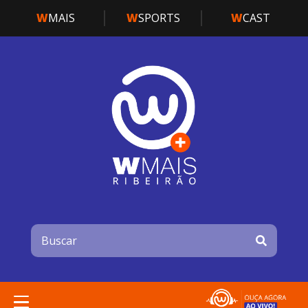
W
MAIS
W
SPORTS
W
CAST