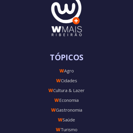
TÓPICOS
W
Agro
W
Cidades
W
Cultura & Lazer
W
Economia
W
Gastronomia
W
Saúde
W
Turismo