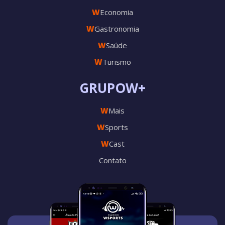
W
Economia
W
Gastronomia
W
Saúde
W
Turismo
GRUPOW+
W
Mais
W
Sports
W
Cast
Contato