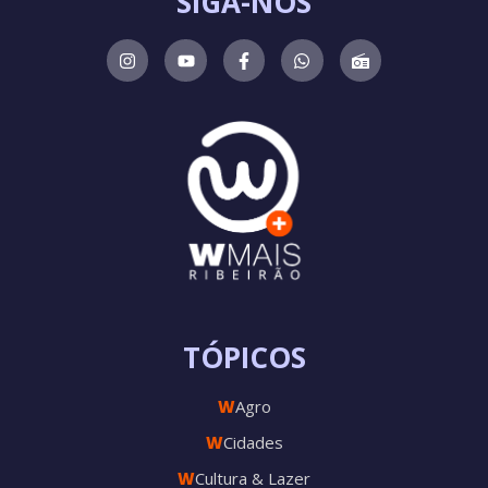
SIGA-NOS
TÓPICOS
W
Agro
W
Cidades
W
Cultura & Lazer