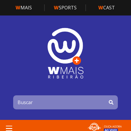
W
MAIS
W
SPORTS
W
CAST