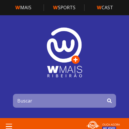
W
MAIS
W
SPORTS
W
CAST