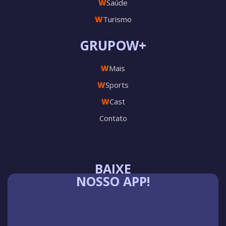
W
Saúde
W
Turismo
GRUPOW+
W
Mais
W
Sports
W
Cast
Contato
BAIXE
NOSSO APP!