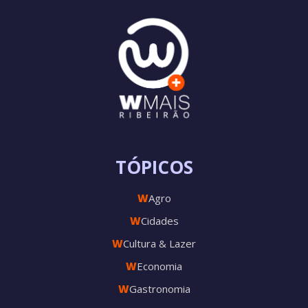
TÓPICOS
W
Agro
W
Cidades
W
Cultura & Lazer
W
Economia
W
Gastronomia