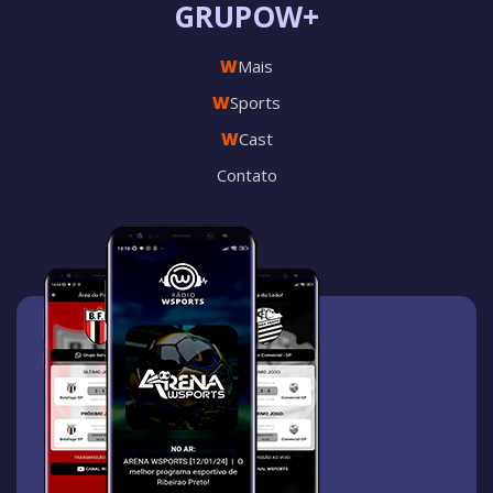
GRUPOW+
W
Mais
W
Sports
W
Cast
Contato