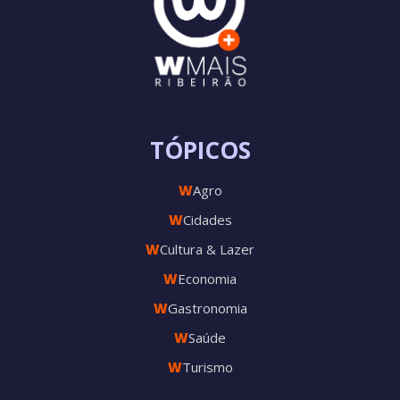
TÓPICOS
W
Agro
W
Cidades
W
Cultura & Lazer
W
Economia
W
Gastronomia
W
Saúde
W
Turismo