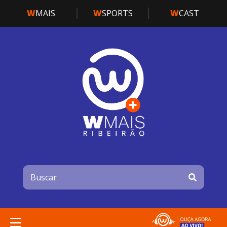
W
MAIS
W
SPORTS
W
CAST