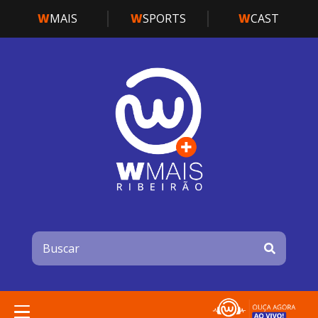
W
MAIS
W
SPORTS
W
CAST