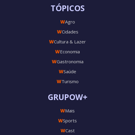
TÓPICOS
W
Agro
W
Cidades
W
Cultura & Lazer
W
Economia
W
Gastronomia
W
Saúde
W
Turismo
GRUPOW+
W
Mais
W
Sports
W
Cast