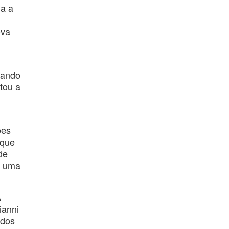
ia a
ova
gando
tou a
ões
 que
de
e uma
A
ianni
ados