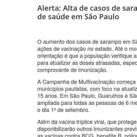
Alerta: Alta de casos de s
de saúde em São Paulo
O aumento dos casos de sarampo em São
ações de vacinação no estado. Até o m
orientação é que a população verifique
para atualizar as doses atrasadas, esp
comprovante de imunização.
A Campanha de Multivacinação começa na
municípios paulistas, com foco na atual
15 anos. Em São Paulo, Guarulhos e São
ampliada para todas as pessoas de 6 me
o dia 1º de setembro.
Além da vacina tríplice viral, que prot
disponibilizarão outros imunizantes prev
as vacinas contra BCG, hepatite B, poliom