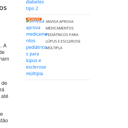
os
WSAÚDE
ANVISA APROVA
MEDICAMENTOS
PEDIÁTRICOS PARA
LÚPUS E ESCLEROSE
. A
MÚLTIPLA
de
nham
s de
rá
 até
de
stão