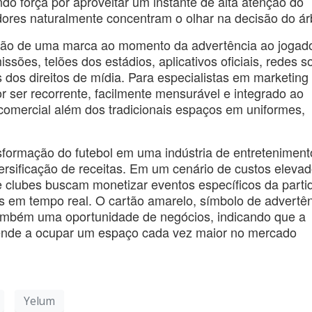
o força por aproveitar um instante de alta atenção do
dores naturalmente concentram o olhar na decisão do árb
ção de uma marca ao momento da advertência ao jogado
sões, telões dos estádios, aplicativos oficiais, redes so
 dos direitos de mídia. Para especialistas em marketing
or ser recorrente, facilmente mensurável e integrado ao
 comercial além dos tradicionais espaços em uniformes,
sformação do futebol em uma indústria de entreteniment
ersificação de receitas. Em um cenário de custos eleva
 e clubes buscam monetizar eventos específicos da parti
cas em tempo real. O cartão amarelo, símbolo de advertê
também uma oportunidade de negócios, indicando que a
ende a ocupar um espaço cada vez maior no mercado
Yelum