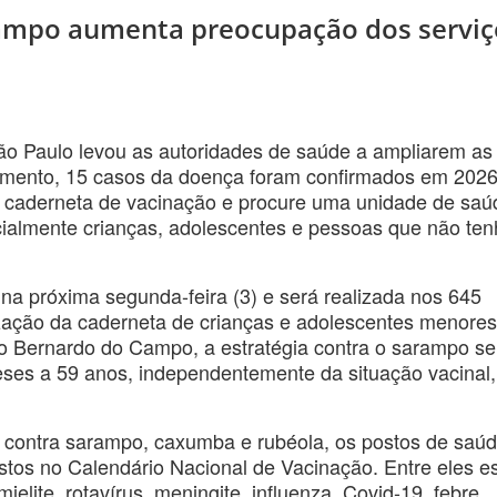
arampo aumenta preocupação dos serviç
 Paulo levou as autoridades de saúde a ampliarem as
omento, 15 casos da doença foram confirmados em 2026
 a caderneta de vacinação e procure uma unidade de saú
ecialmente crianças, adolescentes e pessoas que não te
 próxima segunda-feira (3) e será realizada nos 645
ização da caderneta de crianças e adolescentes menore
 Bernardo do Campo, a estratégia contra o sarampo se
ses a 59 anos, independentemente da situação vacinal,
ege contra sarampo, caxumba e rubéola, os postos de saú
istos no Calendário Nacional de Vacinação. Entre eles e
ielite, rotavírus, meningite, influenza, Covid-19, febre