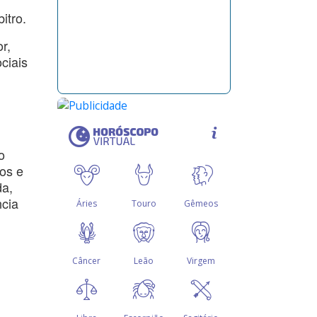
itro.
r,
ciais
o
dos e
da,
ncia