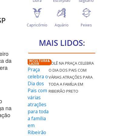
SP
MAIS LIDOS:
eiro
ca da
WCULTURA&
ROLÊ NA PRAÇA CELEBRA
LAZER
era
O DIA DOS PAIS COM
VÁRIAS ATRAÇÕES PARA
TODA A FAMÍLIA EM
RIBEIRÃO PRETO
o
ga na
ração