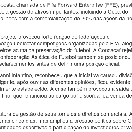
roposta, chamada de Fifa Forward Enterprise (FFE), prev
pela gestão de ativos importantes, incluindo a Copa do
 bilhões com a comercialização de 20% das ações da n
o projeto provocou forte reação de federações e
meaçou boicotar competições organizadas pela Fifa, ale
eiros acima da preservação do futebol. A Concacaf rejei
onfederação Asiática de Futebol também se posicionou
clarecimentos antes de definir uma posição oficial.
nni Infantino, reconheceu que a iniciativa causou divis
gente, após ouvir as diferentes opiniões, ficou evidente
cialmente estabelecido. A crise também provocou a saída 
antino, que renunciou ao cargo por discordar da venda d
utura de gestão de seus torneios e direitos comerciais. 
nas cinco dias, mas ampliou a pressão política sobre G
entidades esportivas à participação de investidores priv