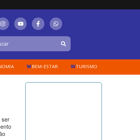
W
W
NOMIA
BEM-ESTAR
TURISMO
 ser
mento
ção