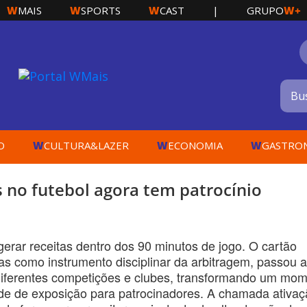
W
W
W
W+
MAIS
SPORTS
CAST
|
GRUPO
W
W
W
O
CULTURA&LAZER
ECONOMIA
GASTRO
 no futebol agora tem patrocínio
erar receitas dentro dos 90 minutos de jogo. O cartão
as como instrumento disciplinar da arbitragem, passou a
diferentes competições e clubes, transformando um mo
ade de exposição para patrocinadores. A chamada ativa