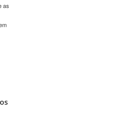
e as
 em
tos