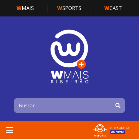
W
MAIS
W
SPORTS
W
CAST