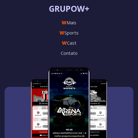
GRUPOW+
W
Mais
W
Sports
W
Cast
Contato