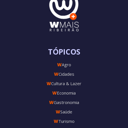
TÓPICOS
W
Agro
W
Cidades
W
Cultura & Lazer
W
Economia
W
Gastronomia
W
Saúde
W
Turismo