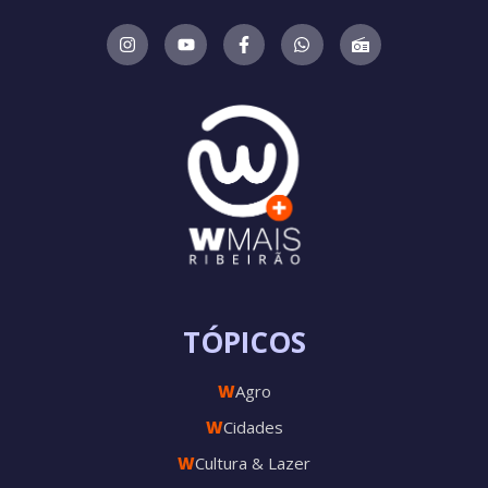
TÓPICOS
W
Agro
W
Cidades
W
Cultura & Lazer