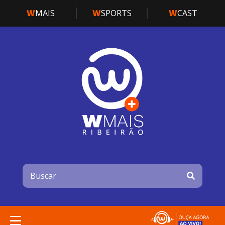
W
MAIS
W
SPORTS
W
CAST