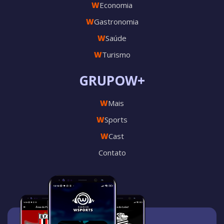
W
Economia
W
Gastronomia
W
Saúde
W
Turismo
GRUPOW+
W
Mais
W
Sports
W
Cast
Contato