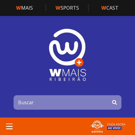
W
MAIS
W
SPORTS
W
CAST