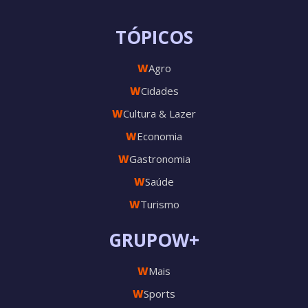
TÓPICOS
W
Agro
W
Cidades
W
Cultura & Lazer
W
Economia
W
Gastronomia
W
Saúde
W
Turismo
GRUPOW+
W
Mais
W
Sports