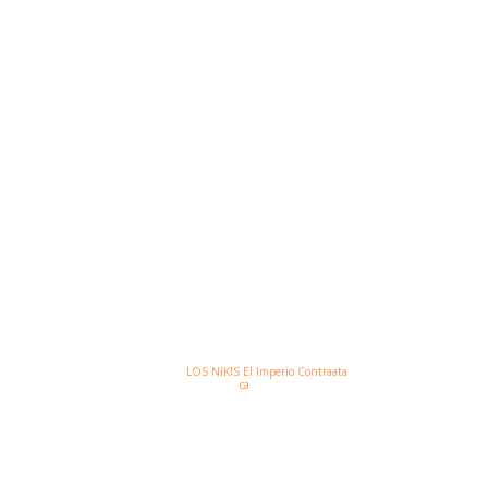
NO AR:
LOS NIKIS El Imperio Contraata
ca