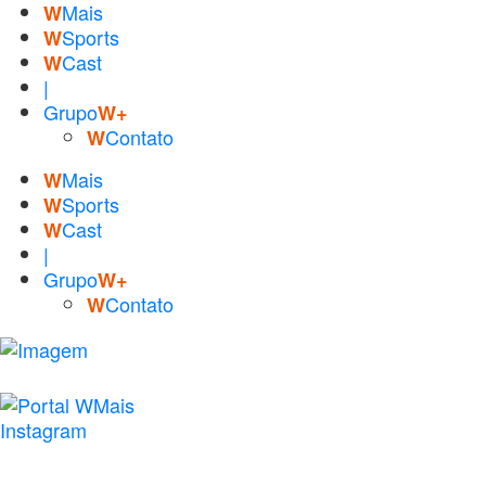
Mais
W
Sports
W
Cast
W
|
Grupo
W+
Contato
W
Mais
W
Sports
W
Cast
W
|
Grupo
W+
Contato
W
Instagram